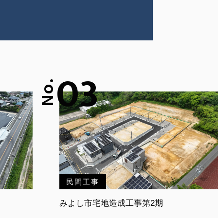
03
No.
民間工事
みよし市宅地造成工事第2期