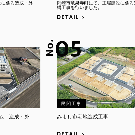
設に係る造成・外
岡崎市竜泉寺町にて、工場建設に係る
。
構工事を行いました。
DETAIL >
05
No.
民間工事
ム 造成・外
みよし市宅地造成工事
DETAIL >