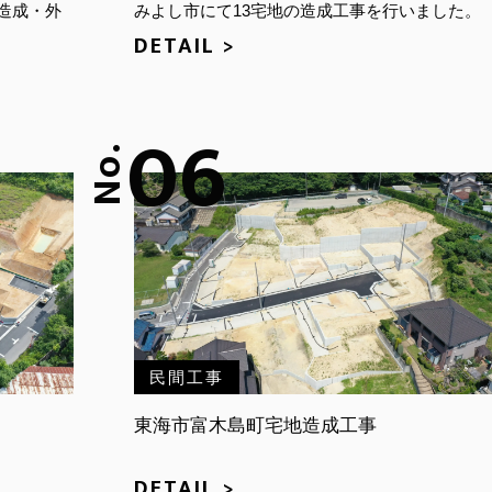
造成・外
みよし市にて13宅地の造成工事を行いました。
DETAIL >
06
No.
民間工事
東海市富木島町宅地造成工事
DETAIL >