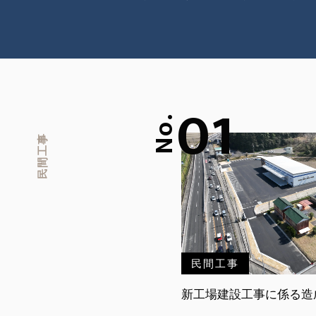
01
No.
民間工事
民間工事
新工場建設工事に係る造