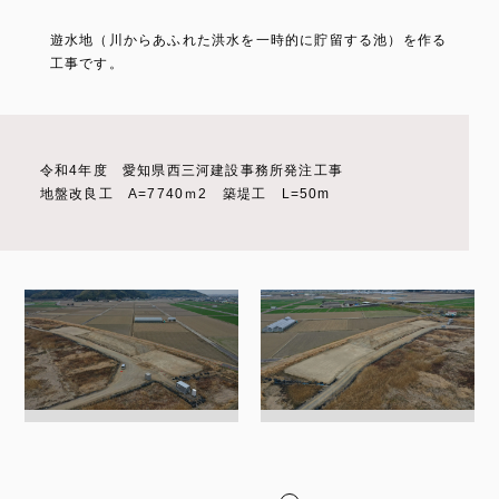
遊水地（川からあふれた洪水を一時的に貯留する池）を作る
工事です。
令和4年度 愛知県西三河建設事務所発注工事
地盤改良工 A=7740ｍ2 築堤工 L=50m