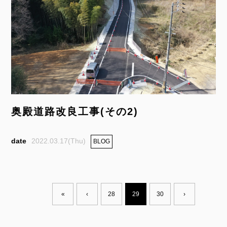
奥殿道路改良工事(その2)
2022.03.17(Thu)
BLOG
«
‹
28
29
30
›