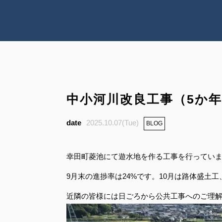
中小河川改良工事（5か年・
2025.10.07(Tue)
BLOG
幸田町菱池にて遊水地を作る工事を行ってい
9月末の進捗率は24%です。10月は路体盛土
近隣の皆様には日ごろから公共工事へのご理